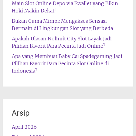
Main Slot Online Depo via Ewallet yang Bikin
Hoki Makin Dekat!
Bukan Cuma Mimpi: Mengakses Sensasi
Bermain di Lingkungan Slot yang Berbeda
Apakah Ulasan Nolimit City Slot Layak Jadi
Pilihan Favorit Para Pecinta Judi Online?
Apa yang Membuat Baby Cai Spadegaming Jadi
Pilihan Favorit Para Pecinta Slot Online di
Indonesia?
Arsip
April 2026