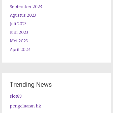
September 2023
Agustus 2023
Juli 2023
Juni 2023
Mei 2023
April 2023
Trending News
slot88
pengeluaran hk