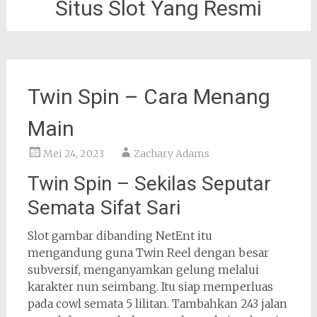
Situs Slot Yang Resmi
Twin Spin – Cara Menang
Main
Mei 24, 2023
Zachary Adams
Twin Spin – Sekilas Seputar
Semata Sifat Sari
Slot gambar dibanding NetEnt itu
mengandung guna Twin Reel dengan besar
subversif, menganyamkan gelung melalui
karakter nun seimbang. Itu siap memperluas
pada cowl semata 5 lilitan. Tambahkan 243 jalan