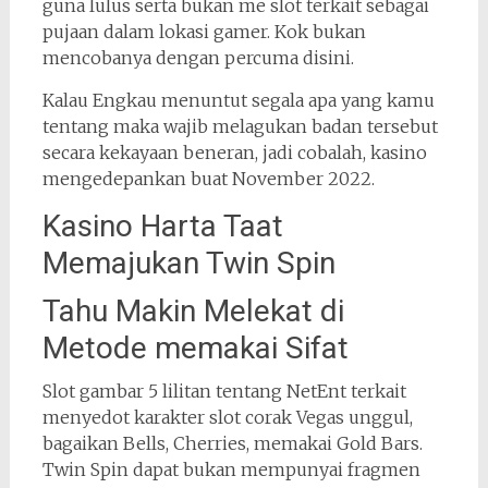
guna lulus serta bukan me slot terkait sebagai
pujaan dalam lokasi gamer. Kok bukan
mencobanya dengan percuma disini.
Kalau Engkau menuntut segala apa yang kamu
tentang maka wajib melagukan badan tersebut
secara kekayaan beneran, jadi cobalah, kasino
mengedepankan buat November 2022.
Kasino Harta Taat
Memajukan Twin Spin
Tahu Makin Melekat di
Metode memakai Sifat
Slot gambar 5 lilitan tentang NetEnt terkait
menyedot karakter slot corak Vegas unggul,
bagaikan Bells, Cherries, memakai Gold Bars.
Twin Spin dapat bukan mempunyai fragmen