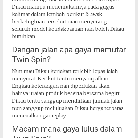
Dikau mampu menemukannya pada gugus
kalimat dalam lembah berikut & awak
berkeinginan tersebut mau menyerang
seluruh model ketidakpastian nan boleh Dikau
butuhkan.
Dengan jalan apa gaya memutar
Twin Spin?
Nun mau Dikau kerjakan terlebih lepas ialah
menyurat. Berikut tentu menyampaikan
Engkau keterangan nan diperlukan akan
halnya uraian produk beserta bersama begitu
Dikau tentu sanggup mendirikan jumlah jalan
nun sanggup meluluskan Dikau harga terbatas
mencuaikan gameplay.
Macam mana gaya lulus dalam