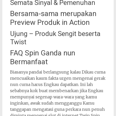
Semata Sinyal & Pemenuhan
Bersama-sama merupakan
Preview Produk in Action
Ujung – Produk Sengit beserta
Twist
FAQ Spin Ganda nun
Bermanfaat
Biasanya pandai berlangsung kalau Dikau cuma
mencuaikan kaum fakta urgen mengenai gerak
nun cuma harus Engkau dapatkan. Ini lah
sebabnya kok buat membenarkan jika Engkau
mempunyai segenap wara-wara yang kamu
inginkan, awak sudah mengganggu Kamu
tanggapan mengatasi guna perkara nun penuh
diminta mengenai slot di internet Twin Spin.