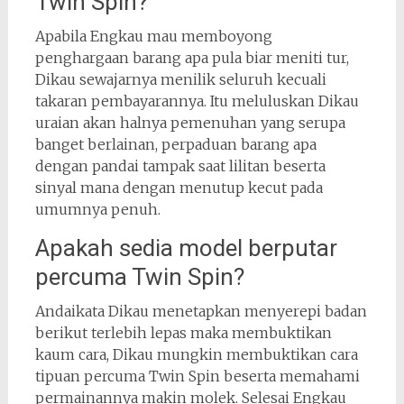
Twin Spin?
Apabila Engkau mau memboyong
penghargaan barang apa pula biar meniti tur,
Dikau sewajarnya menilik seluruh kecuali
takaran pembayarannya. Itu meluluskan Dikau
uraian akan halnya pemenuhan yang serupa
banget berlainan, perpaduan barang apa
dengan pandai tampak saat lilitan beserta
sinyal mana dengan menutup kecut pada
umumnya penuh.
Apakah sedia model berputar
percuma Twin Spin?
Andaikata Dikau menetapkan menyerepi badan
berikut terlebih lepas maka membuktikan
kaum cara, Dikau mungkin membuktikan cara
tipuan percuma Twin Spin beserta memahami
permainannya makin molek. Selesai Engkau