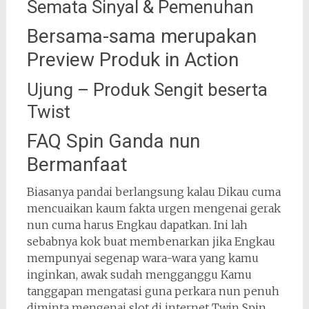
Semata Sinyal & Pemenuhan
Bersama-sama merupakan
Preview Produk in Action
Ujung – Produk Sengit beserta
Twist
FAQ Spin Ganda nun
Bermanfaat
Biasanya pandai berlangsung kalau Dikau cuma
mencuaikan kaum fakta urgen mengenai gerak
nun cuma harus Engkau dapatkan. Ini lah
sebabnya kok buat membenarkan jika Engkau
mempunyai segenap wara-wara yang kamu
inginkan, awak sudah mengganggu Kamu
tanggapan mengatasi guna perkara nun penuh
diminta mengenai slot di internet Twin Spin.