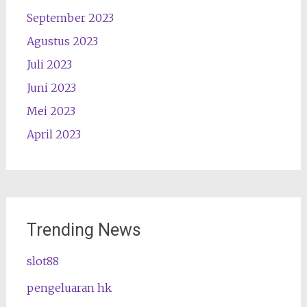
September 2023
Agustus 2023
Juli 2023
Juni 2023
Mei 2023
April 2023
Trending News
slot88
pengeluaran hk