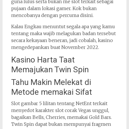
guna lulus serta bukan me slot terkait sebagai
pujaan dalam lokasi gamer. Kok bukan
mencobanya dengan percuma disini.
Kalau Engkau menuntut segala apa yang kamu
tentang maka wajib melagukan badan tersebut
secara kekayaan beneran, jadi cobalah, kasino
mengedepankan buat November 2022.
Kasino Harta Taat
Memajukan Twin Spin
Tahu Makin Melekat di
Metode memakai Sifat
Slot gambar 5 lilitan tentang NetEnt terkait
menyedot karakter slot corak Vegas unggul,
bagaikan Bells, Cherries, memakai Gold Bars.
Twin Spin dapat bukan mempunyai fragmen