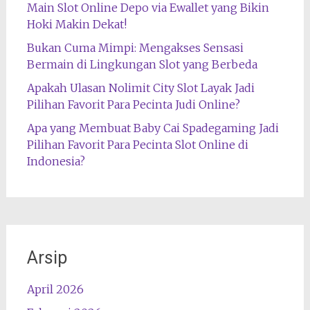
Main Slot Online Depo via Ewallet yang Bikin
Hoki Makin Dekat!
Bukan Cuma Mimpi: Mengakses Sensasi
Bermain di Lingkungan Slot yang Berbeda
Apakah Ulasan Nolimit City Slot Layak Jadi
Pilihan Favorit Para Pecinta Judi Online?
Apa yang Membuat Baby Cai Spadegaming Jadi
Pilihan Favorit Para Pecinta Slot Online di
Indonesia?
Arsip
April 2026