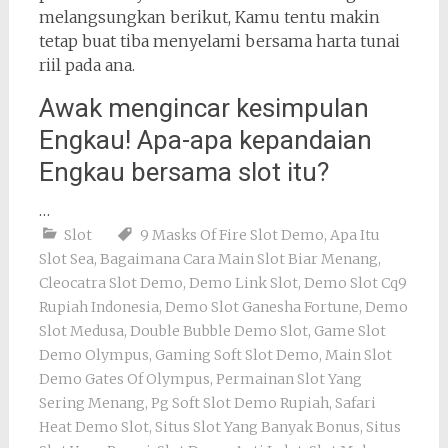
melangsungkan berikut, Kamu tentu makin
tetap buat tiba menyelami bersama harta tunai
riil pada ana.
Awak mengincar kesimpulan
Engkau! Apa-apa kepandaian
Engkau bersama slot itu?
…
Slot
9 Masks Of Fire Slot Demo
,
Apa Itu
Slot Sea
,
Bagaimana Cara Main Slot Biar Menang
,
Cleocatra Slot Demo
,
Demo Link Slot
,
Demo Slot Cq9
Rupiah Indonesia
,
Demo Slot Ganesha Fortune
,
Demo
Slot Medusa
,
Double Bubble Demo Slot
,
Game Slot
Demo Olympus
,
Gaming Soft Slot Demo
,
Main Slot
Demo Gates Of Olympus
,
Permainan Slot Yang
Sering Menang
,
Pg Soft Slot Demo Rupiah
,
Safari
Heat Demo Slot
,
Situs Slot Yang Banyak Bonus
,
Situs