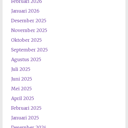
Februari 2026
Januari 2026
Desember 2025
November 2025
Oktober 2025
September 2025
Agustus 2025
Juli 2025
Juni 2025
Mei 2025
April 2025
Februari 2025
Januari 2025
Desember 2024