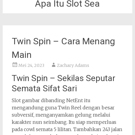
Apa Itu Slot Sea
Twin Spin – Cara Menang
Main
Mei 24, 2023
Zachary Adams
Twin Spin – Sekilas Seputar
Semata Sifat Sari
Slot gambar dibanding NetEnt itu
mengandung guna Twin Reel dengan besar
subversif, menganyamkan gelung melalui
karakter nun seimbang. Itu siap memperluas
pada cowl semata 5 lilitan. Tambahkan 243 jalan