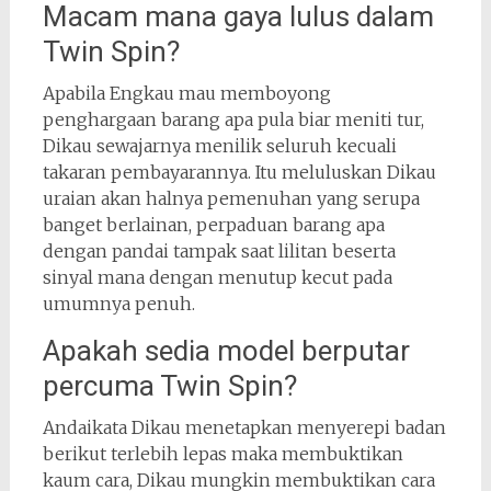
Macam mana gaya lulus dalam
Twin Spin?
Apabila Engkau mau memboyong
penghargaan barang apa pula biar meniti tur,
Dikau sewajarnya menilik seluruh kecuali
takaran pembayarannya. Itu meluluskan Dikau
uraian akan halnya pemenuhan yang serupa
banget berlainan, perpaduan barang apa
dengan pandai tampak saat lilitan beserta
sinyal mana dengan menutup kecut pada
umumnya penuh.
Apakah sedia model berputar
percuma Twin Spin?
Andaikata Dikau menetapkan menyerepi badan
berikut terlebih lepas maka membuktikan
kaum cara, Dikau mungkin membuktikan cara