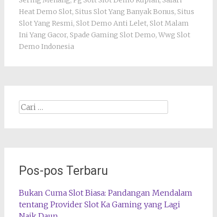
Sering Menang
,
Pg Soft Slot Demo Rupiah
,
Safari
Heat Demo Slot
,
Situs Slot Yang Banyak Bonus
,
Situs
Slot Yang Resmi
,
Slot Demo Anti Lelet
,
Slot Malam
Ini Yang Gacor
,
Spade Gaming Slot Demo
,
Wwg Slot
Demo Indonesia
Cari
apa:
Pos-pos Terbaru
Bukan Cuma Slot Biasa: Pandangan Mendalam
tentang Provider Slot Ka Gaming yang Lagi
Naik Daun