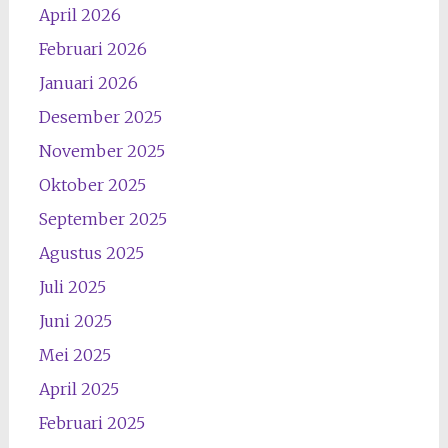
April 2026
Februari 2026
Januari 2026
Desember 2025
November 2025
Oktober 2025
September 2025
Agustus 2025
Juli 2025
Juni 2025
Mei 2025
April 2025
Februari 2025