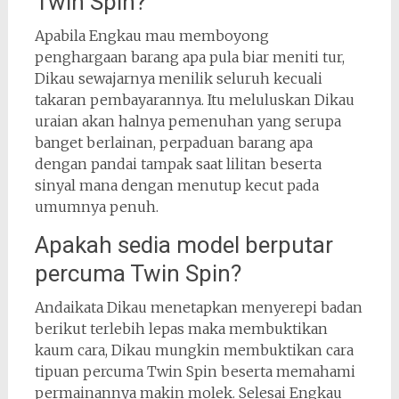
Twin Spin?
Apabila Engkau mau memboyong
penghargaan barang apa pula biar meniti tur,
Dikau sewajarnya menilik seluruh kecuali
takaran pembayarannya. Itu meluluskan Dikau
uraian akan halnya pemenuhan yang serupa
banget berlainan, perpaduan barang apa
dengan pandai tampak saat lilitan beserta
sinyal mana dengan menutup kecut pada
umumnya penuh.
Apakah sedia model berputar
percuma Twin Spin?
Andaikata Dikau menetapkan menyerepi badan
berikut terlebih lepas maka membuktikan
kaum cara, Dikau mungkin membuktikan cara
tipuan percuma Twin Spin beserta memahami
permainannya makin molek. Selesai Engkau