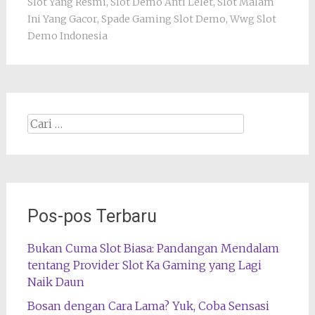
Slot Yang Resmi
,
Slot Demo Anti Lelet
,
Slot Malam
Ini Yang Gacor
,
Spade Gaming Slot Demo
,
Wwg Slot
Demo Indonesia
Cari
apa:
Pos-pos Terbaru
Bukan Cuma Slot Biasa: Pandangan Mendalam
tentang Provider Slot Ka Gaming yang Lagi
Naik Daun
Bosan dengan Cara Lama? Yuk, Coba Sensasi