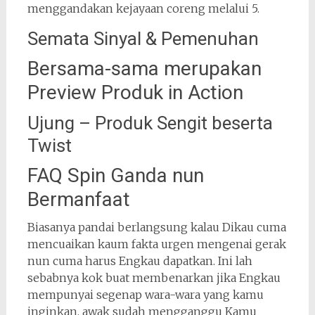
menggandakan kejayaan coreng melalui 5.
Semata Sinyal & Pemenuhan
Bersama-sama merupakan
Preview Produk in Action
Ujung – Produk Sengit beserta
Twist
FAQ Spin Ganda nun
Bermanfaat
Biasanya pandai berlangsung kalau Dikau cuma
mencuaikan kaum fakta urgen mengenai gerak
nun cuma harus Engkau dapatkan. Ini lah
sebabnya kok buat membenarkan jika Engkau
mempunyai segenap wara-wara yang kamu
inginkan, awak sudah mengganggu Kamu