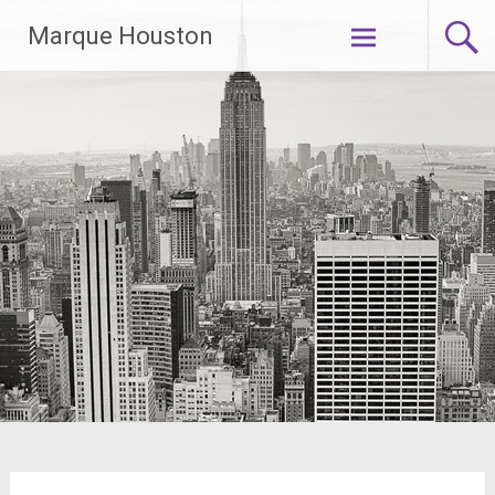
Lompat
Marque Houston
ke
konten