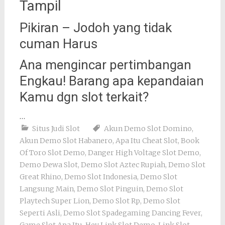
Tampil
Pikiran – Jodoh yang tidak
cuman Harus
Ana mengincar pertimbangan
Engkau! Barang apa kepandaian
Kamu dgn slot terkait?
…
Situs Judi Slot
Akun Demo Slot Domino
,
Akun Demo Slot Habanero
,
Apa Itu Cheat Slot
,
Book
Of Toro Slot Demo
,
Danger High Voltage Slot Demo
,
Demo Dewa Slot
,
Demo Slot Aztec Rupiah
,
Demo Slot
Great Rhino
,
Demo Slot Indonesia
,
Demo Slot
Langsung Main
,
Demo Slot Pinguin
,
Demo Slot
Playtech Super Lion
,
Demo Slot Rp
,
Demo Slot
Seperti Asli
,
Demo Slot Spadegaming Dancing Fever
,