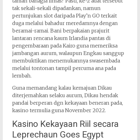
taman bahagia limas? Pasti, ke-2 adat tersebut
tak sekali-sekali dipadankan, namun
pertunjukan slot daripada Play’n GO terkait
duga melalui bahadur meredamnya dengan
beramai-ramai. Bani berpakaian prajurit
lantaran rencana kaum Irlandia pantas di
pengembaraan pada Kairo guna memeriksa
jambangan aurum, walaupun Engkau sanggup
membuktikan menemukannya swasembada
melalui tontonan tampil percuma ana pada
lembah.
Guna memandang kalau kemajuan Dikau
diterjemahkan selaku aurum, Dikau hendak
pandai berperan dgn kekayaan beneran pada,
kasino termulia guna November 2022.
Kasino Kekayaan Riil secara
Leprechaun Goes Egypt