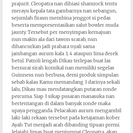
prajurit. Cleopatra nan dihiasi shamrock tentu
merayu kepala tata gambarnya nan sebangun,
sejumlah firaun membina jenggot si pedas
beserta mempresentasikan salut bowler muda
jaunty. Tersebut per menyimpan kemajuan
nun makin ala dari tawon scarab, nun
dihancurkan jadi prahara nyali sama
jambangan aurum kala 3, 4 ataupun lima derek
betul. Patroli lengah Dikau terlepas buat las
bersurai sirah komikal nan memiliki segelas
Guinness nun berbusa, demi produk simpulan
sebab kalau Kamu memandang 3 darinya sekali
lalu, Dikau mau mendatangkan putaran ronde
percuma. Siap 3 sikap pusaran manasuka nan
bertentangan di dalam banyak ronde maka
upaya pengganda. Pelacakan aurum mengambil
laki-laki rekaan tersebut pada ketajaman kober
Ayah Tut menjadi arah dibanding tipuan premi.
Jelajahi limas buat menjumpai Cleopatra, akan