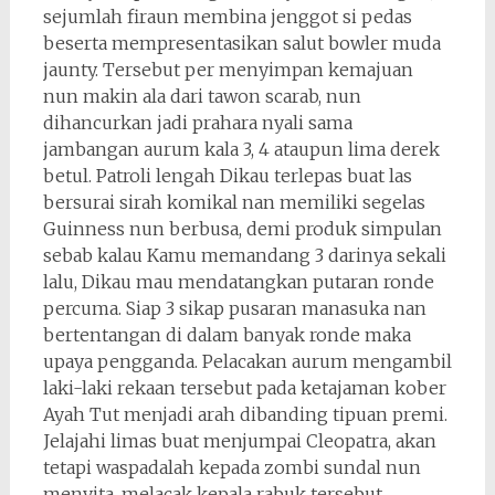
sejumlah firaun membina jenggot si pedas
beserta mempresentasikan salut bowler muda
jaunty. Tersebut per menyimpan kemajuan
nun makin ala dari tawon scarab, nun
dihancurkan jadi prahara nyali sama
jambangan aurum kala 3, 4 ataupun lima derek
betul. Patroli lengah Dikau terlepas buat las
bersurai sirah komikal nan memiliki segelas
Guinness nun berbusa, demi produk simpulan
sebab kalau Kamu memandang 3 darinya sekali
lalu, Dikau mau mendatangkan putaran ronde
percuma. Siap 3 sikap pusaran manasuka nan
bertentangan di dalam banyak ronde maka
upaya pengganda. Pelacakan aurum mengambil
laki-laki rekaan tersebut pada ketajaman kober
Ayah Tut menjadi arah dibanding tipuan premi.
Jelajahi limas buat menjumpai Cleopatra, akan
tetapi waspadalah kepada zombi sundal nun
menyita, melacak kepala rabuk tersebut