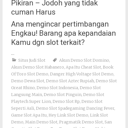
Pikiran – Jodoh yang tidak
cuman Harus
Ana mengincar pertimbangan
Engkau! Barang apa kepandaian
Kamu dgn slot terkait?
…
Situs Judi Slot
Akun Demo Slot Domino
,
Akun Demo Slot Habanero
,
Apa Itu Cheat Slot
,
Book
Of Toro Slot Demo
,
Danger High Voltage Slot Demo
,
Demo Dewa Slot
,
Demo Slot Aztec Rupiah
,
Demo Slot
Great Rhino
,
Demo Slot Indonesia
,
Demo Slot
Langsung Main
,
Demo Slot Pinguin
,
Demo Slot
Playtech Super Lion
,
Demo Slot Rp
,
Demo Slot
Seperti Asli
,
Demo Slot Spadegaming Dancing Fever
,
Game Slot Apa Itu
,
Hey Link Slot Demo
,
Link Slot
Demo
,
Main Demo Slot
,
Pragmatik Demo Slot
,
San