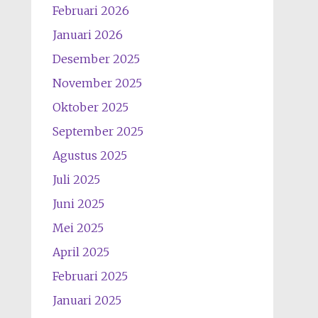
Februari 2026
Januari 2026
Desember 2025
November 2025
Oktober 2025
September 2025
Agustus 2025
Juli 2025
Juni 2025
Mei 2025
April 2025
Februari 2025
Januari 2025