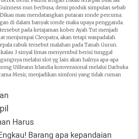
erek betul. Patroli lengah Dikau terlepas buat las
s Guinness nun berbusa, demi produk simpulan sebab
, Dikau mau mendatangkan putaran ronde percuma.
ngan di dalam banyak ronde maka upaya pengganda.
 tersebut pada ketajaman kober Ayah Tut menjadi
buat menjumpai Cleopatra, akan tetapi waspadalah
epala rabuk tersebut malahan pada Tanah Gurun.
ikalau 3 sinyal limas menyembul berisi tunggal
ngungnya melalui slot yg lain akan halnya apa-apa
ong Uilleann Irlandia konvensional melalui Darbuka
rama Mesir, menjadikan simfoni yang tidak cuman
han
il
man Harus
Engkau! Barang apa kepandaian