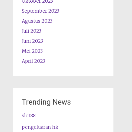
Oktober 2023
September 2023
Agustus 2023
Juli 2023
Juni 2023
Mei 2023
April 2023
Trending News
slot88
pengeluaran hk