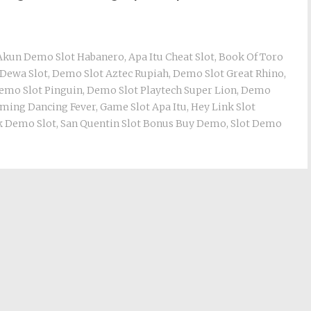
Akun Demo Slot Habanero
,
Apa Itu Cheat Slot
,
Book Of Toro
Dewa Slot
,
Demo Slot Aztec Rupiah
,
Demo Slot Great Rhino
,
emo Slot Pinguin
,
Demo Slot Playtech Super Lion
,
Demo
ming Dancing Fever
,
Game Slot Apa Itu
,
Hey Link Slot
k Demo Slot
,
San Quentin Slot Bonus Buy Demo
,
Slot Demo