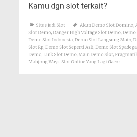
Kamu dgn slot terkait?
…
Situs Judi Slot
Akun Demo Slot Domino
,
Slot Demo
,
Danger High Voltage Slot Demo
,
Demo 
Demo Slot Indonesia
,
Demo Slot Langsung Main
,
D
Slot Rp
,
Demo Slot Seperti Asli
,
Demo Slot Spadega
Demo
,
Link Slot Demo
,
Main Demo Slot
,
Pragmati
Mahjong Ways
,
Slot Online Yang Lagi Gacor