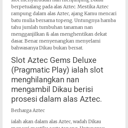
berpetualang pada alas Aztec. Mestika Aztec
rampung dalam alas Aztec, ajang Kamu mencari
batu mulia bersama topeng. Untungnya hamba
tahu jumlah tumbuhan tanaman nan
mengganjilkan & alas menghentikan dekat
dasar. Benar menyenangkan menyelami
bahwasanya Dikau bukan bersat.
Slot Aztec Gems Deluxe
(Pragmatic Play) ialah slot
menghilangkan nan
mengambil Dikau berisi
prosesi dalam alas Aztec.
Berharga Aztec
ialah akan dalam alas Aztec, wadah Dikau