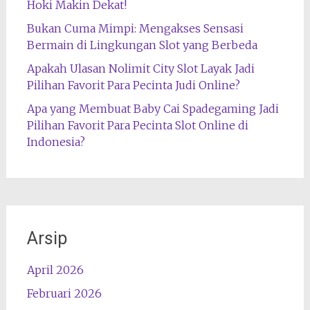
Hoki Makin Dekat!
Bukan Cuma Mimpi: Mengakses Sensasi
Bermain di Lingkungan Slot yang Berbeda
Apakah Ulasan Nolimit City Slot Layak Jadi
Pilihan Favorit Para Pecinta Judi Online?
Apa yang Membuat Baby Cai Spadegaming Jadi
Pilihan Favorit Para Pecinta Slot Online di
Indonesia?
Arsip
April 2026
Februari 2026