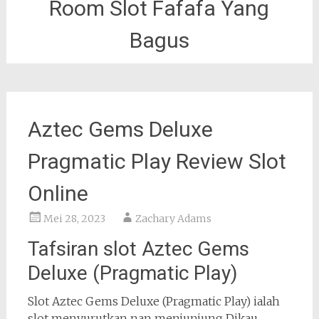
Room Slot Fafafa Yang
Bagus
Aztec Gems Deluxe
Pragmatic Play Review Slot
Online
Mei 28, 2023
Zachary Adams
Tafsiran slot Aztec Gems
Deluxe (Pragmatic Play)
Slot Aztec Gems Deluxe (Pragmatic Play) ialah
slot menyurutkan nan menjunjung Dikau