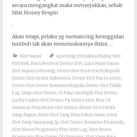
secara mengangkat maka menyejukkan, sebab
Sifat Money Respin
.
Akan tetapi, pelaku yg memancing keunggulan
tumbuh tak akan menemukannya disini. …
Slot Gacor
Apa Yang Dimaksud Batig Slot
Politiek
,
Barn Festival Demo Slot
,
Cara Main Game
Slot Supaya Menang
,
Demo Slot Fruit Party Rupiah
,
Demo Slot Gratis Indonesia
,
Demo Slot Harta Aztec
,
Demo Slot Sweet Bonanza Rupiah
,
Demo Slot Tidak
Lag
,
Depo Slot Demo
,
El Paso Gunfight Slot Demo
,
Lucky Ladies Slot Demo
,
Pp Demo Slot
,
Rise Of
Samurai Megaways Slot Demo
,
Room Slot Fafafa
Yang Bagus
,
Situs Slot Yang Bisa Pakai Dana
,
Situs
Slot Yang Gampang Jp
,
Slot Demo Bonanza Piramida
,
Slot Demo Pragmatic Play Anti Lag
,
Slot Demo
Pragmatic Play Gates Of Olympus
,
Slot Yang Bisa