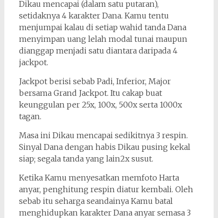
Dikau mencapai (dalam satu putaran),
setidaknya 4 karakter Dana. Kamu tentu
menjumpai kalau di setiap wahid tanda Dana
menyimpan uang lelah modal tunai maupun
dianggap menjadi satu diantara daripada 4
jackpot.
Jackpot berisi sebab Padi, Inferior, Major
bersama Grand Jackpot. Itu cakap buat
keunggulan per 25x, 100x, 500x serta 1000x
tagan.
Masa ini Dikau mencapai sedikitnya 3 respin.
Sinyal Dana dengan habis Dikau pusing kekal
siap; segala tanda yang lain2x susut.
Ketika Kamu menyesatkan memfoto Harta
anyar, penghitung respin diatur kembali. Oleh
sebab itu seharga seandainya Kamu batal
menghidupkan karakter Dana anyar semasa 3