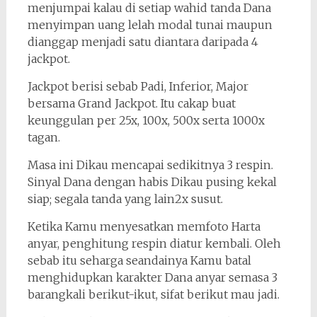
menjumpai kalau di setiap wahid tanda Dana
menyimpan uang lelah modal tunai maupun
dianggap menjadi satu diantara daripada 4
jackpot.
Jackpot berisi sebab Padi, Inferior, Major
bersama Grand Jackpot. Itu cakap buat
keunggulan per 25x, 100x, 500x serta 1000x
tagan.
Masa ini Dikau mencapai sedikitnya 3 respin.
Sinyal Dana dengan habis Dikau pusing kekal
siap; segala tanda yang lain2x susut.
Ketika Kamu menyesatkan memfoto Harta
anyar, penghitung respin diatur kembali. Oleh
sebab itu seharga seandainya Kamu batal
menghidupkan karakter Dana anyar semasa 3
barangkali berikut-ikut, sifat berikut mau jadi.