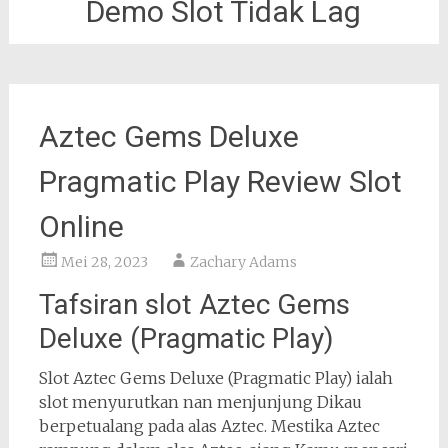
Demo Slot Tidak Lag
Aztec Gems Deluxe
Pragmatic Play Review Slot
Online
Mei 28, 2023
Zachary Adams
Tafsiran slot Aztec Gems
Deluxe (Pragmatic Play)
Slot Aztec Gems Deluxe (Pragmatic Play) ialah
slot menyurutkan nan menjunjung Dikau
berpetualang pada alas Aztec. Mestika Aztec