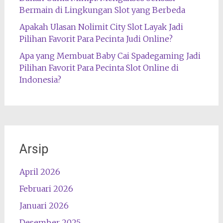
Bermain di Lingkungan Slot yang Berbeda
Apakah Ulasan Nolimit City Slot Layak Jadi
Pilihan Favorit Para Pecinta Judi Online?
Apa yang Membuat Baby Cai Spadegaming Jadi
Pilihan Favorit Para Pecinta Slot Online di
Indonesia?
Arsip
April 2026
Februari 2026
Januari 2026
Desember 2025