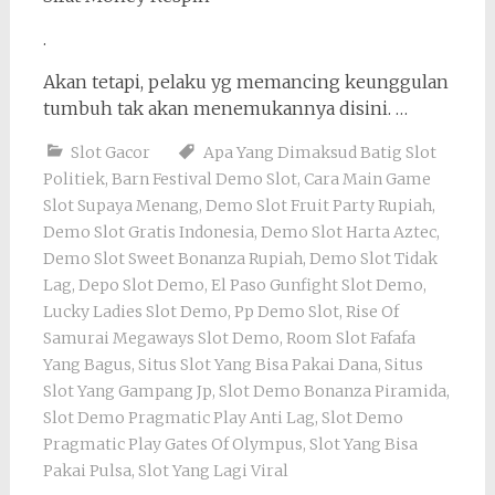
.
Akan tetapi, pelaku yg memancing keunggulan
tumbuh tak akan menemukannya disini. …
Slot Gacor
Apa Yang Dimaksud Batig Slot
Politiek
,
Barn Festival Demo Slot
,
Cara Main Game
Slot Supaya Menang
,
Demo Slot Fruit Party Rupiah
,
Demo Slot Gratis Indonesia
,
Demo Slot Harta Aztec
,
Demo Slot Sweet Bonanza Rupiah
,
Demo Slot Tidak
Lag
,
Depo Slot Demo
,
El Paso Gunfight Slot Demo
,
Lucky Ladies Slot Demo
,
Pp Demo Slot
,
Rise Of
Samurai Megaways Slot Demo
,
Room Slot Fafafa
Yang Bagus
,
Situs Slot Yang Bisa Pakai Dana
,
Situs
Slot Yang Gampang Jp
,
Slot Demo Bonanza Piramida
,
Slot Demo Pragmatic Play Anti Lag
,
Slot Demo
Pragmatic Play Gates Of Olympus
,
Slot Yang Bisa
Pakai Pulsa
,
Slot Yang Lagi Viral