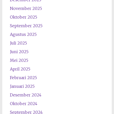
November 2025
Oktober 2025
September 2025
Agustus 2025
Juli 2025
Juni 2025
Mei 2025
April 2025
Februari 2025
Januari 2025
Desember 2024
Oktober 2024
September 2024