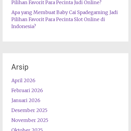
Pilihan Favorit Para Pecinta Judi Online?
Apa yang Membuat Baby Cai Spadegaming Jadi
Pilihan Favorit Para Pecinta Slot Online di
Indonesia?
Arsip
April 2026
Februari 2026
Januari 2026
Desember 2025
November 2025
Oktober 2025