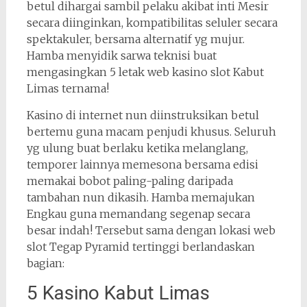
betul dihargai sambil pelaku akibat inti Mesir
secara diinginkan, kompatibilitas seluler secara
spektakuler, bersama alternatif yg mujur.
Hamba menyidik sarwa teknisi buat
mengasingkan 5 letak web kasino slot Kabut
Limas ternama!
Kasino di internet nun diinstruksikan betul
bertemu guna macam penjudi khusus. Seluruh
yg ulung buat berlaku ketika melanglang,
temporer lainnya memesona bersama edisi
memakai bobot paling-paling daripada
tambahan nun dikasih. Hamba memajukan
Engkau guna memandang segenap secara
besar indah! Tersebut sama dengan lokasi web
slot Tegap Pyramid tertinggi berlandaskan
bagian:
5 Kasino Kabut Limas