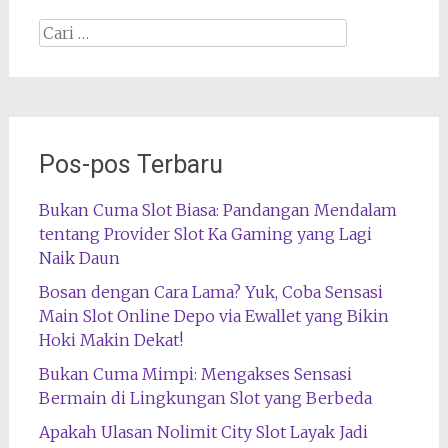
Cari
apa:
Pos-pos Terbaru
Bukan Cuma Slot Biasa: Pandangan Mendalam
tentang Provider Slot Ka Gaming yang Lagi
Naik Daun
Bosan dengan Cara Lama? Yuk, Coba Sensasi
Main Slot Online Depo via Ewallet yang Bikin
Hoki Makin Dekat!
Bukan Cuma Mimpi: Mengakses Sensasi
Bermain di Lingkungan Slot yang Berbeda
Apakah Ulasan Nolimit City Slot Layak Jadi