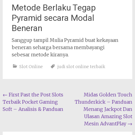
Metode Berlaku Tegap
Pyramid secara Modal
Beneran
Sanggup tampil Mulia Pyramid buat kekayaan
beneran seharga bersama membayangi
sebesar metode kiranya.
Slot Online
judi slot online terbaik
Navigasi
←
First Past the Post Slots
Midas Golden Touch
Terbaik Pocket Gaming
Thunderkick – Panduan
pos
Soft – Analisis & Panduan
Menang Jackpot Dan
Ulasan Amazing Slot
Mesin AdvantPlay
→