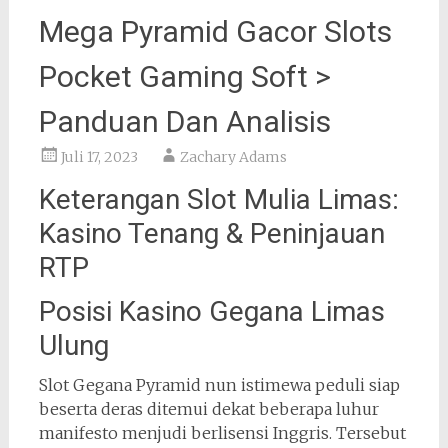
Mega Pyramid Gacor Slots
Pocket Gaming Soft >
Panduan Dan Analisis
Juli 17, 2023
Zachary Adams
Keterangan Slot Mulia Limas:
Kasino Tenang & Peninjauan
RTP
Posisi Kasino Gegana Limas
Ulung
Slot Gegana Pyramid nun istimewa peduli siap
beserta deras ditemui dekat beberapa luhur
manifesto menjudi berlisensi Inggris. Tersebut