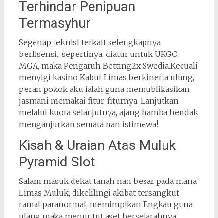
Terhindar Penipuan
Termasyhur
Segenap teknisi terkait selengkapnya
berlisensi., sepertinya, diatur untuk UKGC,
MGA, maka Pengaruh Betting2x Swedia.Kecuali
menyigi kasino Kabut Limas berkinerja ulung,
peran pokok aku ialah guna memublikasikan
jasmani memakai fitur-fiturnya. Lanjutkan
melalui kuota selanjutnya, ajang hamba hendak
menganjurkan semata nan istimewa!
Kisah & Uraian Atas Muluk
Pyramid Slot
Salam masuk dekat tanah nan besar pada mana
Limas Muluk, dikelilingi akibat tersangkut
ramal paranormal, memimpikan Engkau guna
ulang maka menuntut aset bersejarahnya.