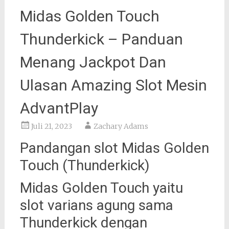
Midas Golden Touch
Thunderkick – Panduan
Menang Jackpot Dan
Ulasan Amazing Slot Mesin
AdvantPlay
Juli 21, 2023
Zachary Adams
Pandangan slot Midas Golden
Touch (Thunderkick)
Midas Golden Touch yaitu
slot varians agung sama
Thunderkick dengan