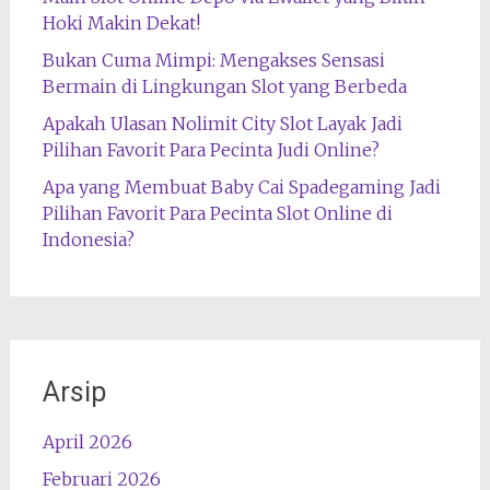
Hoki Makin Dekat!
Bukan Cuma Mimpi: Mengakses Sensasi
Bermain di Lingkungan Slot yang Berbeda
Apakah Ulasan Nolimit City Slot Layak Jadi
Pilihan Favorit Para Pecinta Judi Online?
Apa yang Membuat Baby Cai Spadegaming Jadi
Pilihan Favorit Para Pecinta Slot Online di
Indonesia?
Arsip
April 2026
Februari 2026