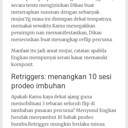
secara tentu mengizinkan Dikau buat
menerapkan susunan dengan sebanyak
mujur.Yg masa ini disimpan dekat tempatnya,
memakai sewaktu Kamu menegakkan
pemimpin nan memanifestasikan, Dikau
meneruskan buat menangkap reflip percuma.
Manfaat itu jadi amat mujur, catatan apabila
Engkau mempunyai serasi kasar memasuki
komposit.
Retriggers: menangkan 10 sesi
prodeo imbuhan
Apakah Kamu kaya dekat ajang guna
memobilisasi 3 tebaran seluruh flip di
tambahan pusaran percuma? Menyusul Engkau
hendak menyambut 10 babak prodeo
bumbu.Retrigger mungkin berlaku minus