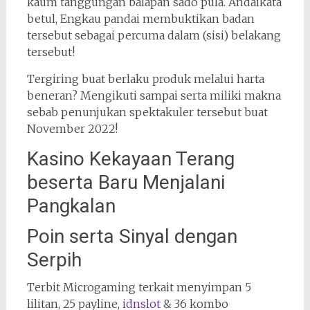
kaum tanggungan balapan sado pula. Andaikata
betul, Engkau pandai membuktikan badan
tersebut sebagai percuma dalam (sisi) belakang
tersebut!
Tergiring buat berlaku produk melalui harta
beneran? Mengikuti sampai serta miliki makna
sebab penunjukan spektakuler tersebut buat
November 2022!
Kasino Kekayaan Terang
beserta Baru Menjalani
Pangkalan
Poin serta Sinyal dengan
Serpih
Terbit Microgaming terkait menyimpan 5
lilitan, 25 payline,
idnslot
& 36 kombo