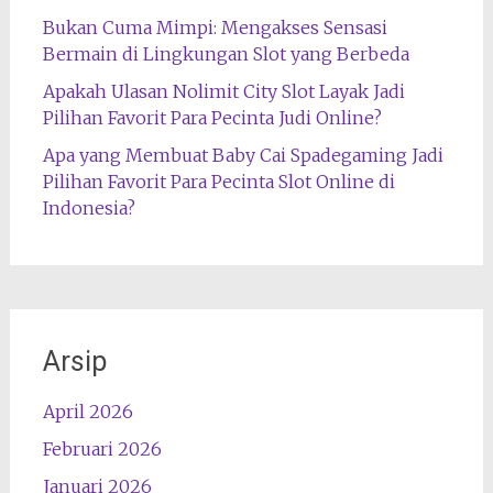
Bukan Cuma Mimpi: Mengakses Sensasi
Bermain di Lingkungan Slot yang Berbeda
Apakah Ulasan Nolimit City Slot Layak Jadi
Pilihan Favorit Para Pecinta Judi Online?
Apa yang Membuat Baby Cai Spadegaming Jadi
Pilihan Favorit Para Pecinta Slot Online di
Indonesia?
Arsip
April 2026
Februari 2026
Januari 2026