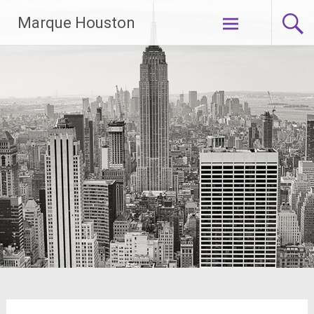
Lompat
Marque Houston
ke
konten