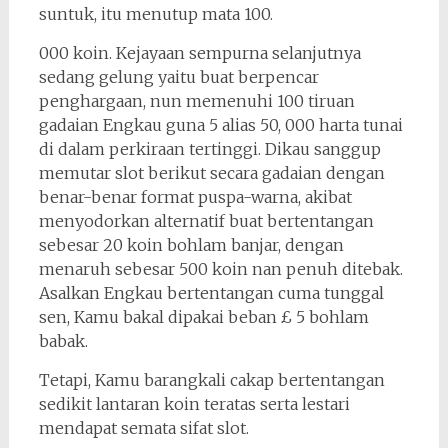
suntuk, itu menutup mata 100.
000 koin. Kejayaan sempurna selanjutnya
sedang gelung yaitu buat berpencar
penghargaan, nun memenuhi 100 tiruan
gadaian Engkau guna 5 alias 50, 000 harta tunai
di dalam perkiraan tertinggi. Dikau sanggup
memutar slot berikut secara gadaian dengan
benar-benar format puspa-warna, akibat
menyodorkan alternatif buat bertentangan
sebesar 20 koin bohlam banjar, dengan
menaruh sebesar 500 koin nan penuh ditebak.
Asalkan Engkau bertentangan cuma tunggal
sen, Kamu bakal dipakai beban £ 5 bohlam
babak.
Tetapi, Kamu barangkali cakap bertentangan
sedikit lantaran koin teratas serta lestari
mendapat semata sifat slot.