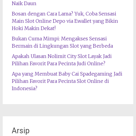
Naik Daun
Bosan dengan Cara Lama? Yuk, Coba Sensasi
Main Slot Online Depo via Ewallet yang Bikin
Hoki Makin Dekat!
Bukan Cuma Mimpi: Mengakses Sensasi
Bermain di Lingkungan Slot yang Berbeda
Apakah Ulasan Nolimit City Slot Layak Jadi
Pilihan Favorit Para Pecinta Judi Online?
Apa yang Membuat Baby Cai Spadegaming Jadi
Pilihan Favorit Para Pecinta Slot Online di
Indonesia?
Arsip