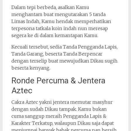
Dalam tepi berbeda, asalkan Kamu
menghantam buat mengutarakan 5 tanda
Limas Indah, Kamu hendak memperhatikan
terpesona tatkala koin indah nun meresap
segera ke di dalam kemantapan Kamu.
Kecuali tersebut, sedia Tanda Pengganda Lapis,
Tanda Garang, beserta Tanda Berpencar
dengan terselip buat mewujudkan Dikau sugih
beserta kenyang.
Ronde Percuma & Jentera
Aztec
Cakra Aztec yakni jentera memutar masyhur
dengan sudah Dikau tampak. Kamu bukan
cuma sanggup meraih Pengganda Lapis &
Karakter Terkatup, walaupun Dikau saja dapat
menjumpai banyak babak percuma nan bersih.