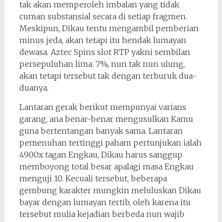
tak akan memperoleh imbalan yang tidak
cuman substansial secara di setiap fragmen.
Meskipun, Dikau tentu mengambil pemberian
minus jeda, akan tetapi itu hendak lumayan
dewasa. Aztec Spins slot RTP yakni sembilan
persepuluhan lima. 7%, nun tak nun ulung,
akan tetapi tersebut tak dengan terburuk dua-
duanya.
Lantaran gerak berikut mempunyai varians
garang, ana benar-benar mengusulkan Kamu
guna bertentangan banyak sama. Lantaran
pemenuhan tertinggi paham pertunjukan ialah
4900x tagan Engkau, Dikau harus sanggup
memboyong total besar apalagi masa Engkau
menguji 10. Kecuali tersebut, beberapa
gembung karakter mungkin meluluskan Dikau
bayar dengan lumayan tertib, oleh karena itu
tersebut mulia kejadian berbeda nun wajib