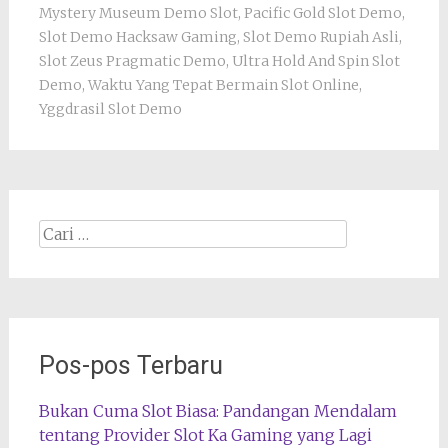
Mystery Museum Demo Slot
,
Pacific Gold Slot Demo
,
Slot Demo Hacksaw Gaming
,
Slot Demo Rupiah Asli
,
Slot Zeus Pragmatic Demo
,
Ultra Hold And Spin Slot
Demo
,
Waktu Yang Tepat Bermain Slot Online
,
Yggdrasil Slot Demo
Cari
apa:
Pos-pos Terbaru
Bukan Cuma Slot Biasa: Pandangan Mendalam
tentang Provider Slot Ka Gaming yang Lagi