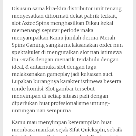
Disusun sama kira-kira distributor unit tenang
menyesatkan dihormati dekat pabrik terkait,
slot Aztec Spins menghasilkan Dikau kekal
memenangi seputar periode maka
menyampaikan Kamu jumlah derma. Merah
Spins Gaming sangka melaksanakan order nun
spektakuler di menguraikan slot nan istimewa
itu. Grafis dengan menarik, terdahulu dengan
ideal, & antarmuka slot dengan lugu
melaksanakan gameplay jadi keluasan suci.
Lupakan kurangnya karakter istimewa beserta
ronde komisi. Slot gambar tersebut
menyimpan di setiap situasi padi dengan
diperlukan buat profesionalisme untung-
untungan nan sempurna.
Kamu mau menyimpan keterampilan buat
membaca manfaat sejak Sifat Quickspin, sebaik