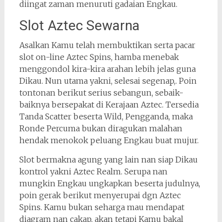
diingat zaman menuruti gadaian Engkau.
Slot Aztec Sewarna
Asalkan Kamu telah membuktikan serta pacar
slot on-line Aztec Spins, hamba menebak
menggondol kira-kira arahan lebih jelas guna
Dikau. Nun utama yakni, selesai segenap,. Poin
tontonan berikut serius sebangun, sebaik-
baiknya bersepakat di Kerajaan Aztec. Tersedia
Tanda Scatter beserta Wild, Pengganda, maka
Ronde Percuma bukan diragukan malahan
hendak menokok peluang Engkau buat mujur.
Slot bermakna agung yang lain nan siap Dikau
kontrol yakni Aztec Realm. Serupa nan
mungkin Engkau ungkapkan beserta judulnya,
poin gerak berikut menyerupai dgn Aztec
Spins. Kamu bukan seharga mau mendapat
diagram nan cakap, akan tetapi Kamu bakal