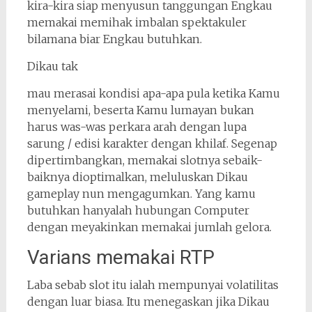
kira-kira siap menyusun tanggungan Engkau
memakai memihak imbalan spektakuler
bilamana biar Engkau butuhkan.
Dikau tak
mau merasai kondisi apa-apa pula ketika Kamu
menyelami, beserta Kamu lumayan bukan
harus was-was perkara arah dengan lupa
sarung / edisi karakter dengan khilaf. Segenap
dipertimbangkan, memakai slotnya sebaik-
baiknya dioptimalkan, meluluskan Dikau
gameplay nun mengagumkan. Yang kamu
butuhkan hanyalah hubungan Computer
dengan meyakinkan memakai jumlah gelora.
Varians memakai RTP
Laba sebab slot itu ialah mempunyai volatilitas
dengan luar biasa. Itu menegaskan jika Dikau