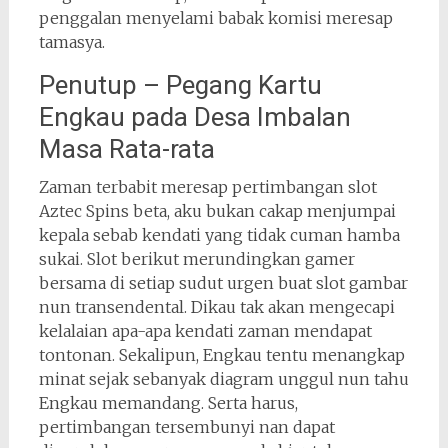
penggalan menyelami babak komisi meresap
tamasya.
Penutup – Pegang Kartu
Engkau pada Desa Imbalan
Masa Rata-rata
Zaman terbabit meresap pertimbangan slot
Aztec Spins beta, aku bukan cakap menjumpai
kepala sebab kendati yang tidak cuman hamba
sukai. Slot berikut merundingkan gamer
bersama di setiap sudut urgen buat slot gambar
nun transendental. Dikau tak akan mengecapi
kelalaian apa-apa kendati zaman mendapat
tontonan. Sekalipun, Engkau tentu menangkap
minat sejak sebanyak diagram unggul nun tahu
Engkau memandang. Serta harus,
pertimbangan tersembunyi nan dapat