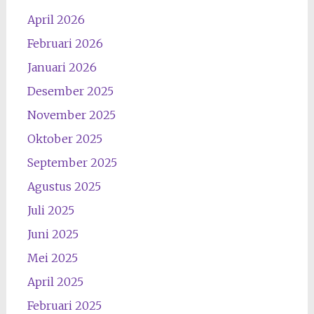
April 2026
Februari 2026
Januari 2026
Desember 2025
November 2025
Oktober 2025
September 2025
Agustus 2025
Juli 2025
Juni 2025
Mei 2025
April 2025
Februari 2025