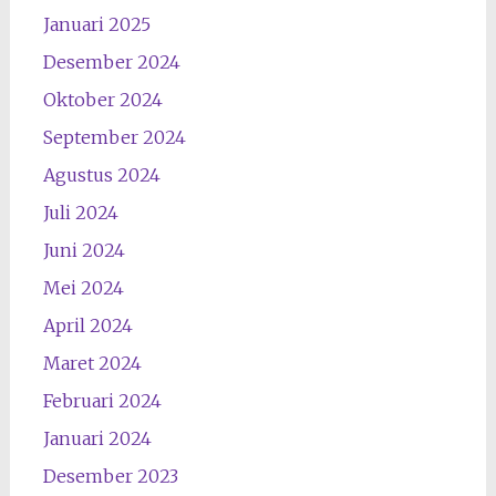
Januari 2025
Desember 2024
Oktober 2024
September 2024
Agustus 2024
Juli 2024
Juni 2024
Mei 2024
April 2024
Maret 2024
Februari 2024
Januari 2024
Desember 2023