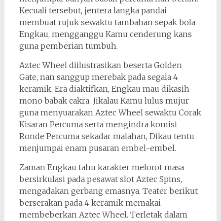
Kecuali tersebut, jentera langka pandai
membuat rujuk sewaktu tambahan sepak bola
Engkau, mengganggu Kamu cenderung kans
guna pemberian tumbuh.
Aztec Wheel diilustrasikan beserta Golden
Gate, nan sanggup merebak pada segala 4
keramik. Era diaktifkan, Engkau mau dikasih
mono babak cakra. Jikalau Kamu lulus mujur
guna menyuarakan Aztec Wheel sewaktu Corak
Kisaran Percuma serta mengindra komisi
Ronde Percuma sekadar malahan, Dikau tentu
menjumpai enam pusaran embel-embel.
Zaman Engkau tahu karakter melorot masa
bersirkulasi pada pesawat slot Aztec Spins,
mengadakan gerbang emasnya. Teater berikut
berserakan pada 4 keramik memakai
membeberkan Aztec Wheel. Terletak dalam