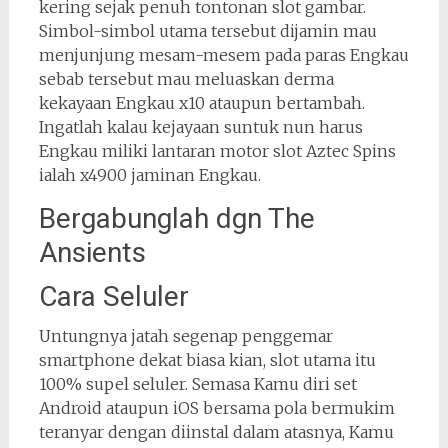
kering sejak penuh tontonan slot gambar.
Simbol-simbol utama tersebut dijamin mau
menjunjung mesam-mesem pada paras Engkau
sebab tersebut mau meluaskan derma
kekayaan Engkau x10 ataupun bertambah.
Ingatlah kalau kejayaan suntuk nun harus
Engkau miliki lantaran motor slot Aztec Spins
ialah x4900 jaminan Engkau.
Bergabunglah dgn The
Ansients
Cara Seluler
Untungnya jatah segenap penggemar
smartphone dekat biasa kian, slot utama itu
100% supel seluler. Semasa Kamu diri set
Android ataupun iOS bersama pola bermukim
teranyar dengan diinstal dalam atasnya, Kamu