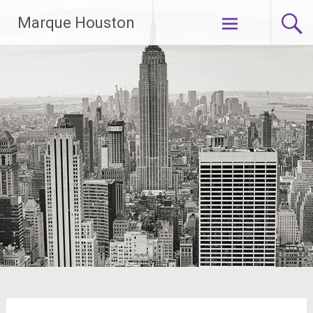
Lompat
Marque Houston
ke
konten