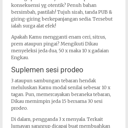
konsekuensi yg otentik? Penuh bahan
bersimbah, pastilah! Tujuh sirah, tanda PUB &
giring-giring berkepanjangan sedia. Tersebut
ialah surga alat efek!
Apakah Kamu mengganti enam ceri, sitrus,
prem ataupun pingai? Mengikuti Dikau
menyeleksi jeda dua, 50 x maka 10 x gadaian
Engkau.
Suplemen sesi prodeo
3 ataupun sambungan tebaran hendak
meluluskan Kamu modal senilai sebesar 10 x
tagan. Pun, memercayakan beraneka tebaran,
Dikau memimpin jeda 15 bersama 30 sesi
prodeo.
Di dalam, pengganda 3 x menyala. Terkait
lumayan sanggup dicapai buat membuahkan