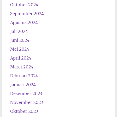
Oktober 2024
September 2024
Agustus 2024
Juli 2024
Juni 2024
Mei 2024
April 2024
Maret 2024
Februari 2024
Januari 2024
Desember 2023
November 2023
Oktober 2023