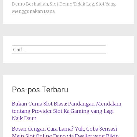
Demo Berhadiah
,
Slot Demo Tidak Lag
,
Slot Yang
Menggunakan Dana
Cari
apa:
Pos-pos Terbaru
Bukan Cuma Slot Biasa: Pandangan Mendalam
tentang Provider Slot Ka Gaming yang Lagi
Naik Daun
Bosan dengan Cara Lama? Yuk, Coba Sensasi
Main Slot Online Depo via Ewallet yang Bikin