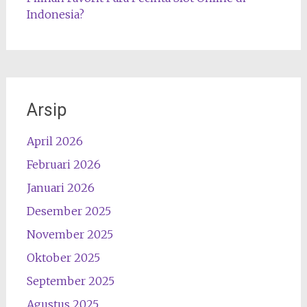
Indonesia?
Arsip
April 2026
Februari 2026
Januari 2026
Desember 2025
November 2025
Oktober 2025
September 2025
Agustus 2025