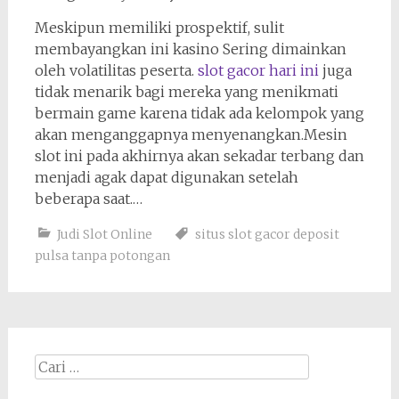
Meskipun memiliki prospektif, sulit
membayangkan ini kasino Sering dimainkan
oleh volatilitas peserta.
⁠slot gacor hari ini
juga
tidak menarik bagi mereka yang menikmati
bermain game karena tidak ada kelompok yang
akan menganggapnya menyenangkan.Mesin
slot ini pada akhirnya akan sekadar terbang dan
menjadi agak dapat digunakan setelah
beberapa saat.…
Judi Slot Online
situs slot gacor deposit
pulsa tanpa potongan
Cari
apa: