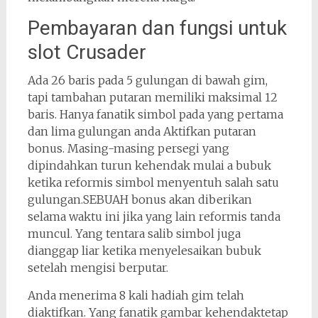
Pembayaran dan fungsi untuk
slot Crusader
Ada 26 baris pada 5 gulungan di bawah gim,
tapi tambahan putaran memiliki maksimal 12
baris. Hanya fanatik simbol pada yang pertama
dan lima gulungan anda Aktifkan putaran
bonus. Masing-masing persegi yang
dipindahkan turun kehendak mulai a bubuk
ketika reformis simbol menyentuh salah satu
gulungan.SEBUAH bonus akan diberikan
selama waktu ini jika yang lain reformis tanda
muncul. Yang tentara salib simbol juga
dianggap liar ketika menyelesaikan bubuk
setelah mengisi berputar.
Anda menerima 8 kali hadiah gim telah
diaktifkan. Yang fanatik gambar kehendaktetap