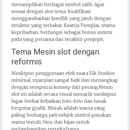
menampilkan berbagai simbol salib. Agar
sesuai dengan slot tema, kualifikasi
menggambarkan konflik yang jatuh dengan
struktur yang terbakar. Ksatria Templar, utama
kepribadian, berfungsi sebagai bonus sistem
pada yang pertama dan terakhir penjepit.
Tema Mesin slot dengan
reformis
Meskipun penggunaan efek suara Elk Studios
minimal, nyanyian sangat baik dan menangkap
dengan sempurna konsep dari perang.Mesin
slot ini adalah secara visual menarik meskipun
lugas berkat kebaikan foto-foto dan lunak
berputar grafik. Merah adalah warna yang
paling berharga, jadi subjek simbol gunakan
warna merah, biru, dan hijau untuk
melambangkan mereka harga.