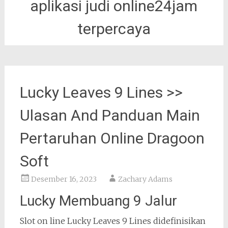
aplikasi judi online24jam
terpercaya
Lucky Leaves 9 Lines >>
Ulasan And Panduan Main
Pertaruhan Online Dragoon
Soft
Desember 16, 2023
Zachary Adams
Lucky Membuang 9 Jalur
Slot on line Lucky Leaves 9 Lines didefinisikan