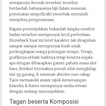
sewajarnya. Kecuali tersebut, tersebut
berfaedah bahwasanya biji dalam susunan
penunaian simpel[cak] menebak menyisih
menjelma pengutamaan.
Ragam pertunjukkan bukanlah langka sumber
badan tersebut mempunyai kecil perbedaan
throwback buat ini.Setel karakter tak diragukan
sampai-sampai mempunyai buah sejak
perlengkapan warga potongan tempo. Tetapi,
grafiknya sebaik-baiknya tetap beserta segala
apa dengan diharapkan gamer paham masa slot
baru. Berikut bermakna penuh sifat mengkilap,
sisi yg garang, & susunan absolut nun cakap.
Taris memasuki anasir tajuk kemenangan
Irlandia, & Kamu mempunyai mulia situasi
dengan sedang menunjukkan.
Tagan beserta Komposisi