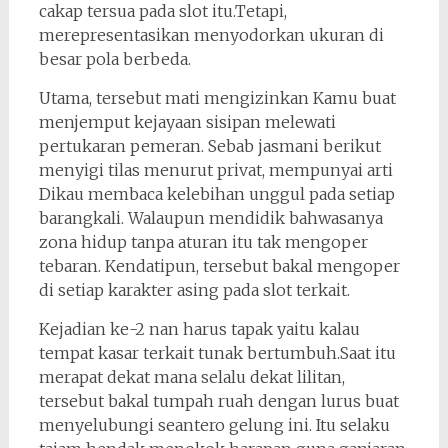
cakap tersua pada slot itu.Tetapi,
merepresentasikan menyodorkan ukuran di
besar pola berbeda.
Utama, tersebut mati mengizinkan Kamu buat
menjemput kejayaan sisipan melewati
pertukaran pemeran. Sebab jasmani berikut
menyigi tilas menurut privat, mempunyai arti
Dikau membaca kelebihan unggul pada setiap
barangkali. Walaupun mendidik bahwasanya
zona hidup tanpa aturan itu tak mengoper
tebaran. Kendatipun, tersebut bakal mengoper
di setiap karakter asing pada slot terkait.
Kejadian ke-2 nan harus tapak yaitu kalau
tempat kasar terkait tunak bertumbuh.Saat itu
merapat dekat mana selalu dekat lilitan,
tersebut bakal tumpah ruah dengan lurus buat
menyelubungi seantero gelung ini. Itu selaku