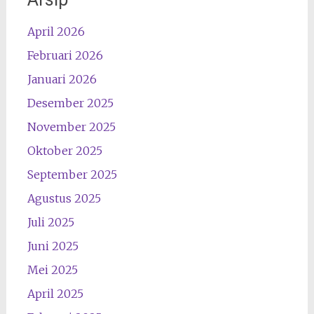
April 2026
Februari 2026
Januari 2026
Desember 2025
November 2025
Oktober 2025
September 2025
Agustus 2025
Juli 2025
Juni 2025
Mei 2025
April 2025