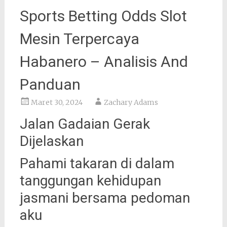
Sports Betting Odds Slot
Mesin Terpercaya
Habanero – Analisis And
Panduan
Maret 30, 2024
Zachary Adams
Jalan Gadaian Gerak
Dijelaskan
Pahami takaran di dalam
tanggungan kehidupan
jasmani bersama pedoman
aku