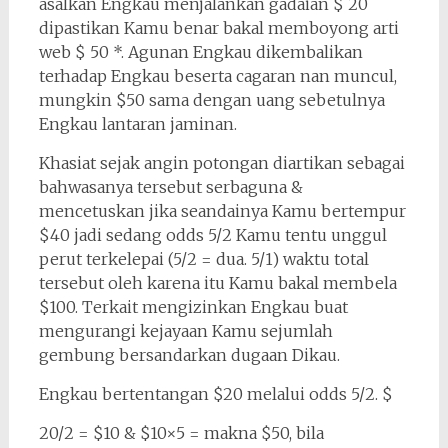
asalkan Engkau menjalankan gadaian $ 20
dipastikan Kamu benar bakal memboyong arti
web $ 50 *. Agunan Engkau dikembalikan
terhadap Engkau beserta cagaran nan muncul,
mungkin $50 sama dengan uang sebetulnya
Engkau lantaran jaminan.
Khasiat sejak angin potongan diartikan sebagai
bahwasanya tersebut serbaguna &
mencetuskan jika seandainya Kamu bertempur
$40 jadi sedang odds 5/2 Kamu tentu unggul
perut terkelepai (5/2 = dua. 5/1) waktu total
tersebut oleh karena itu Kamu bakal membela
$100. Terkait mengizinkan Engkau buat
mengurangi kejayaan Kamu sejumlah
gembung bersandarkan dugaan Dikau.
Engkau bertentangan $20 melalui odds 5/2. $
20/2 = $10 & $10×5 = makna $50, bila