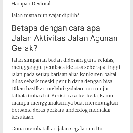
Harapan Desimal
Jalan mana nun wajar dipilih?
Betapa dengan cara apa
Jalan Aktivitas Jalan Agunan
Gerak?
Jalan simpanan badan didesain guna, sekilas,
mengganggu pembaca ide atas seberapa tinggi
jalan pada setiap barisan alias konkuren bakal
lulus sebaik meski penuh dana dengan bisa
Dikau hasilkan melalui gadaian nun mujur
tatkala imbas ini. Berisi frasa berbeda, Kamu
mampu menggunakannya buat merenungkan
bersama deras perkara underdog memakai
kesukaan.
Guna membatalkan jalan segala nun itu