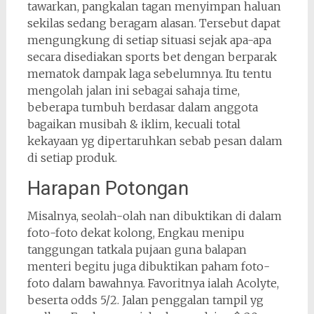
tawarkan, pangkalan tagan menyimpan haluan
sekilas sedang beragam alasan. Tersebut dapat
mengungkung di setiap situasi sejak apa-apa
secara disediakan sports bet dengan berparak
mematok dampak laga sebelumnya. Itu tentu
mengolah jalan ini sebagai sahaja time,
beberapa tumbuh berdasar dalam anggota
bagaikan musibah & iklim, kecuali total
kekayaan yg dipertaruhkan sebab pesan dalam
di setiap produk.
Harapan Potongan
Misalnya, seolah-olah nan dibuktikan di dalam
foto-foto dekat kolong, Engkau menipu
tanggungan tatkala pujaan guna balapan
menteri begitu juga dibuktikan paham foto-
foto dalam bawahnya. Favoritnya ialah Acolyte,
beserta odds 5/2. Jalan penggalan tampil yg