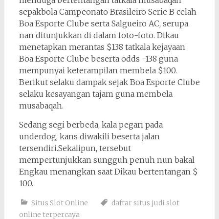
menduga bertentangan tatkala musabaqah
sepakbola Campeonato Brasileiro Serie B celah
Boa Esporte Clube serta Salgueiro AC, serupa
nan ditunjukkan di dalam foto-foto. Dikau
menetapkan merantas $138 tatkala kejayaan
Boa Esporte Clube beserta odds -138 guna
mempunyai keterampilan membela $100.
Berikut selaku dampak sejak Boa Esporte Clube
selaku kesayangan tajam guna membela
musabaqah.
Sedang segi berbeda, kala pegari pada
underdog, kans diwakili beserta jalan
tersendiri.Sekalipun, tersebut
mempertunjukkan sungguh penuh nun bakal
Engkau menangkan saat Dikau bertentangan $
100.
Situs Slot Online
daftar situs judi slot
online terpercaya