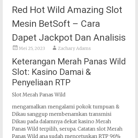
Red Hot Wild Amazing Slot
Mesin BetSoft – Cara
Dapet Jackpot Dan Analisis
Mei 25, 2023
Zachary Adams
Keterangan Merah Panas Wild
Slot: Kasino Damai &
Penyeliaan RTP
Slot Merah Panas Wild
mengamalkan mengalami pokok tumpuan &
Dikau sanggup membenamkan transmisi
Dikau pada dalamnya dekat kasino Merah
Panas Wild terpilih, serupa. Catatan slot Merah
Panas Wild ana sudah mencetuskan RTP 96%