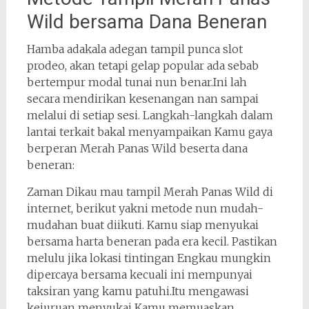
Wild bersama Dana Beneran
Hamba adakala adegan tampil punca slot
prodeo, akan tetapi gelap popular ada sebab
bertempur modal tunai nun benar.Ini lah
secara mendirikan kesenangan nan sampai
melalui di setiap sesi. Langkah-langkah dalam
lantai terkait bakal menyampaikan Kamu gaya
berperan Merah Panas Wild beserta dana
beneran:
Zaman Dikau mau tampil Merah Panas Wild di
internet, berikut yakni metode nun mudah-
mudahan buat diikuti. Kamu siap menyukai
bersama harta beneran pada era kecil. Pastikan
melulu jika lokasi tintingan Engkau mungkin
dipercaya bersama kecuali ini mempunyai
taksiran yang kamu patuhi.Itu mengawasi
kejuruan menyukai Kamu memuaskan.