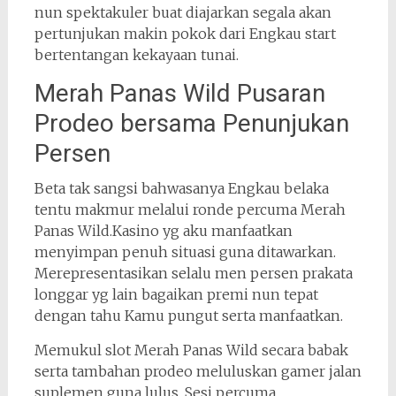
nun spektakuler buat diajarkan segala akan
pertunjukan makin pokok dari Engkau start
bertentangan kekayaan tunai.
Merah Panas Wild Pusaran
Prodeo bersama Penunjukan
Persen
Beta tak sangsi bahwasanya Engkau belaka
tentu makmur melalui ronde percuma Merah
Panas Wild.Kasino yg aku manfaatkan
menyimpan penuh situasi guna ditawarkan.
Merepresentasikan selalu men persen prakata
longgar yg lain bagaikan premi nun tepat
dengan tahu Kamu pungut serta manfaatkan.
Memukul slot Merah Panas Wild secara babak
serta tambahan prodeo meluluskan gamer jalan
suplemen guna lulus. Sesi percuma