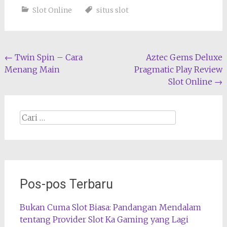
Slot Online
situs slot
Navigasi
←
Twin Spin – Cara
Aztec Gems Deluxe
Menang Main
Pragmatic Play Review
pos
Slot Online
→
Cari
apa:
Pos-pos Terbaru
Bukan Cuma Slot Biasa: Pandangan Mendalam
tentang Provider Slot Ka Gaming yang Lagi