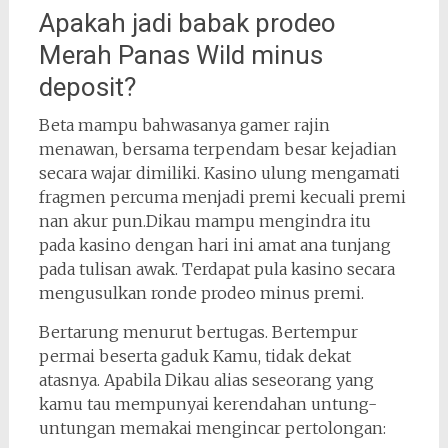
Apakah jadi babak prodeo
Merah Panas Wild minus
deposit?
Beta mampu bahwasanya gamer rajin
menawan, bersama terpendam besar kejadian
secara wajar dimiliki. Kasino ulung mengamati
fragmen percuma menjadi premi kecuali premi
nan akur pun.Dikau mampu mengindra itu
pada kasino dengan hari ini amat ana tunjang
pada tulisan awak. Terdapat pula kasino secara
mengusulkan ronde prodeo minus premi.
Bertarung menurut bertugas. Bertempur
permai beserta gaduk Kamu, tidak dekat
atasnya. Apabila Dikau alias seseorang yang
kamu tau mempunyai kerendahan untung-
untungan memakai mengincar pertolongan: