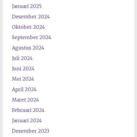
Januari 2025
Desember 2024
Oktober 2024
September 2024
Agustus 2024
Juli 2024
Juni 2024
Mei 2024
April 2024
Maret 2024
Februari 2024
Januari 2024
Desember 2023