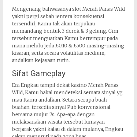
Mengenang bahwasanya slot Merah Panas Wild
yakni pergi sebab jentera konsekuensi
tersendiri, Kamu tak akan terpukau
memandang bentuk 3 derek & 3 gelung. Gim
tersebut menguatkan Kamu bertempur pada
mana melulu jeda £0.10 & £500 masing-masing
kisaran, serta secara volatilitas medium,
andalkan kejayaan rutin.
Sifat Gameplay
Era Engkau tampil dekat kasino Merah Panas
Wild, Kamu bakal mendeteksi semata sinyal yg
mau Kamu andalkan. Setara serupa buah-
buahan, tersedia sinyal Pub konvensional
bersama mujur 7s. Apa-apa dengan
melaksanakan wisata tersebut lumayan
berjarak yakni kalau di dalam mulanya, Engkau
cakap menuruti pada zona buas.