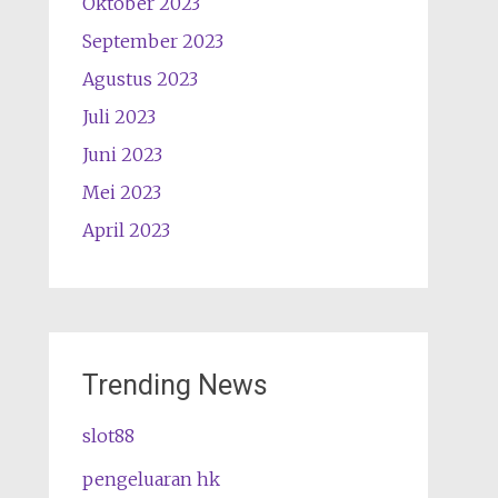
Oktober 2023
September 2023
Agustus 2023
Juli 2023
Juni 2023
Mei 2023
April 2023
Trending News
slot88
pengeluaran hk