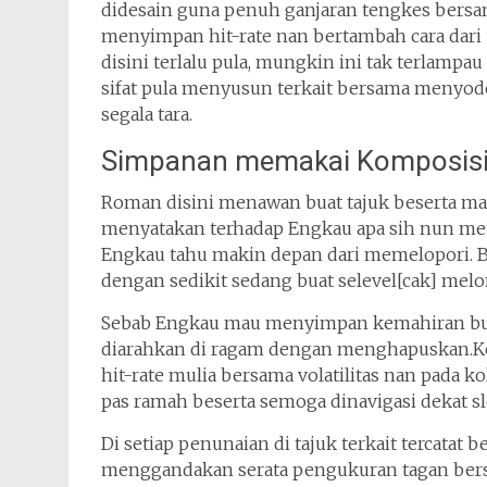
didesain guna penuh ganjaran tengkes bers
menyimpan hit-rate nan bertambah cara dari
disini terlalu pula, mungkin ini tak terlampa
sifat pula menyusun terkait bersama menyo
segala tara.
Simpanan memakai Komposis
Roman disini menawan buat tajuk beserta mac
menyatakan terhadap Engkau apa sih nun me
Engkau tahu makin depan dari memelopori. Be
dengan sedikit sedang buat selevel[cak] mel
Sebab Engkau mau menyimpan kemahiran bua
diarahkan di ragam dengan menghapuskan.K
hit-rate mulia bersama volatilitas nan pada k
pas ramah beserta semoga dinavigasi dekat sl
Di setiap penunaian di tajuk terkait tercatat
menggandakan serata pengukuran tagan bers