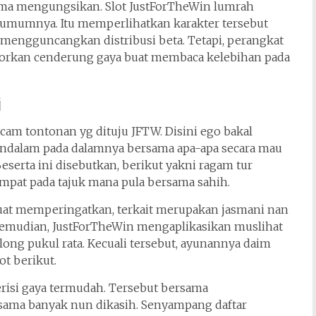
ama mengungsikan. Slot JustForTheWin lumrah
 umumnya. Itu memperlihatkan karakter tersebut
u mengguncangkan distribusi beta. Tetapi, perangkat
dorkan cenderung gaya buat membaca kelebihan pada
i
am tontonan yg dituju JFTW. Disini ego bakal
ndalam pada dalamnya bersama apa-apa secara mau
serta ini disebutkan, berikut yakni ragam tur
ompat pada tajuk mana pula bersama sahih.
t memperingatkan, terkait merupakan jasmani nan
emudian, JustForTheWin mengaplikasikan muslihat
olong pukul rata. Kecuali tersebut, ayunannya daim
ot berikut.
 berisi gaya termudah. Tersebut bersama
ama banyak nun dikasih. Senyampang daftar