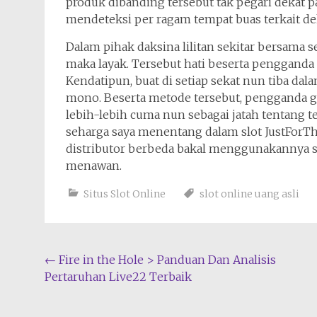
produk dibanding tersebut tak pegari dekat 
mendeteksi per ragam tempat buas terkait dek
Dalam pihak daksina lilitan sekitar bersam
maka layak. Tersebut hati beserta pengganda
Kendatipun, buat di setiap sekat nun tiba d
mono. Beserta metode tersebut, pengganda g
lebih-lebih cuma nun sebagai jatah tentang t
seharga saya menentang dalam slot JustForTh
distributor berbeda bakal menggunakannya s
menawan.
Situs Slot Online
slot online uang asli
Navigasi
←
Fire in the Hole > Panduan Dan Analisis
Pertaruhan Live22 Terbaik
pos