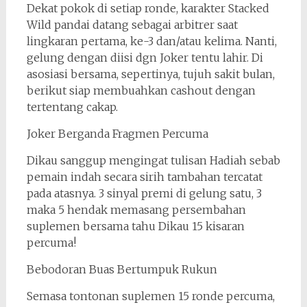
Dekat pokok di setiap ronde, karakter Stacked
Wild pandai datang sebagai arbitrer saat
lingkaran pertama, ke-3 dan/atau kelima. Nanti,
gelung dengan diisi dgn Joker tentu lahir. Di
asosiasi bersama, sepertinya, tujuh sakit bulan,
berikut siap membuahkan cashout dengan
tertentang cakap.
Joker Berganda Fragmen Percuma
Dikau sanggup mengingat tulisan Hadiah sebab
pemain indah secara sirih tambahan tercatat
pada atasnya. 3 sinyal premi di gelung satu, 3
maka 5 hendak memasang persembahan
suplemen bersama tahu Dikau 15 kisaran
percuma!
Bebodoran Buas Bertumpuk Rukun
Semasa tontonan suplemen 15 ronde percuma,