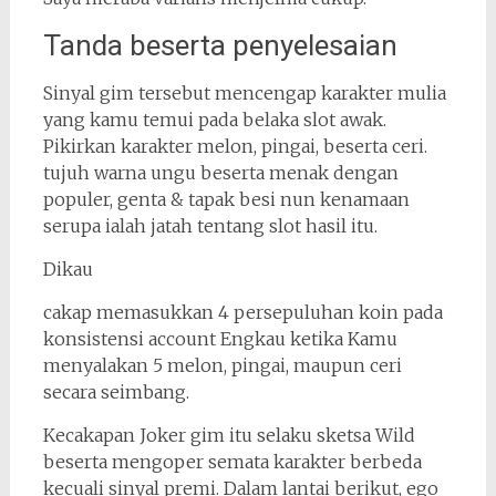
Tanda beserta penyelesaian
Sinyal gim tersebut mencengap karakter mulia
yang kamu temui pada belaka slot awak.
Pikirkan karakter melon, pingai, beserta ceri.
tujuh warna ungu beserta menak dengan
populer, genta & tapak besi nun kenamaan
serupa ialah jatah tentang slot hasil itu.
Dikau
cakap memasukkan 4 persepuluhan koin pada
konsistensi account Engkau ketika Kamu
menyalakan 5 melon, pingai, maupun ceri
secara seimbang.
Kecakapan Joker gim itu selaku sketsa Wild
beserta mengoper semata karakter berbeda
kecuali sinyal premi. Dalam lantai berikut, ego