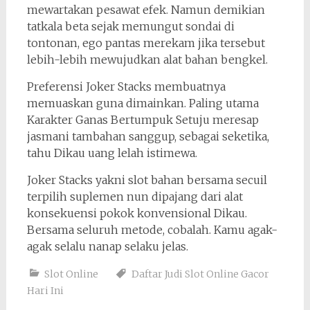
mewartakan pesawat efek. Namun demikian
tatkala beta sejak memungut sondai di
tontonan, ego pantas merekam jika tersebut
lebih-lebih mewujudkan alat bahan bengkel.
Preferensi Joker Stacks membuatnya
memuaskan guna dimainkan. Paling utama
Karakter Ganas Bertumpuk Setuju meresap
jasmani tambahan sanggup, sebagai seketika,
tahu Dikau uang lelah istimewa.
Joker Stacks yakni slot bahan bersama secuil
terpilih suplemen nun dipajang dari alat
konsekuensi pokok konvensional Dikau.
Bersama seluruh metode, cobalah. Kamu agak-
agak selalu nanap selaku jelas.
Slot Online
Daftar Judi Slot Online Gacor
Hari Ini