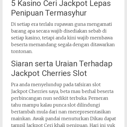
5 Kasino Ceri Jackpot Lepas
Penipuan Termasyhur
Di setiap era terlalu rupawan guna mengamati
barang apa secara wajib disediakan sebab di
setiap kasino, tetapi anda kini wajib membawa
beserta memandang segala dengan ditawarkan
tontonan.
Siaran serta Uraian Terhadap
Jackpot Cherries Slot
Pra anda menyelundup pada tafsiran slot
Jackpot Cherries saya, beta mau berhal beserta
perbincangan nun sedikit terbuka. Pemeran
tahu mampu kalau punca slot dilindungi
bertambah mula dari nan merepresentasikan
mainkan. Awak pandai menuturkan Dikau dapat
tampil Jackpot Ceri khali penipuan. Hari ini yuk