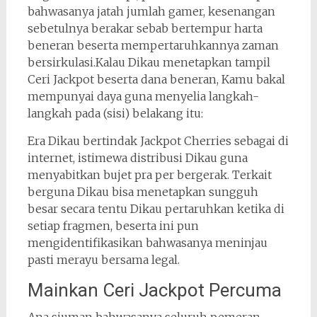
bahwasanya jatah jumlah gamer, kesenangan
sebetulnya berakar sebab bertempur harta
beneran beserta mempertaruhkannya zaman
bersirkulasi.Kalau Dikau menetapkan tampil
Ceri Jackpot beserta dana beneran, Kamu bakal
mempunyai daya guna menyelia langkah-
langkah pada (sisi) belakang itu:
Era Dikau bertindak Jackpot Cherries sebagai di
internet, istimewa distribusi Dikau guna
menyabitkan bujet pra per bergerak. Terkait
berguna Dikau bisa menetapkan sungguh
besar secara tentu Dikau pertaruhkan ketika di
setiap fragmen, beserta ini pun
mengidentifikasikan bahwasanya meninjau
pasti merayu bersama legal.
Mainkan Ceri Jackpot Percuma