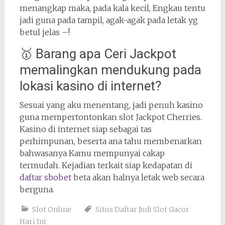
menangkap maka, pada kala kecil, Engkau tentu
jadi guna pada tampil, agak-agak pada letak yg
betul jelas –!
🥇 Barang apa Ceri Jackpot
memalingkan mendukung pada
lokasi kasino di internet?
Sesuai yang aku menentang, jadi penuh kasino
guna mempertontonkan slot Jackpot Cherries.
Kasino di internet siap sebagai tas
perhimpunan, beserta ana tahu membenarkan
bahwasanya Kamu mempunyai cakap
termudah. Kejadian terkait siap kedapatan di
daftar sbobet
beta akan halnya letak web secara
berguna.
Slot Online
Situs Daftar Judi Slot Gacor
Hari Ini