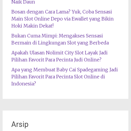
Naik Daun
Bosan dengan Cara Lama? Yuk, Coba Sensasi
Main Slot Online Depo via Ewallet yang Bikin
Hoki Makin Dekat!
Bukan Cuma Mimpi: Mengakses Sensasi
Bermain di Lingkungan Slot yang Berbeda
Apakah Ulasan Nolimit City Slot Layak Jadi
Pilihan Favorit Para Pecinta Judi Online?
Apa yang Membuat Baby Cai Spadegaming Jadi
Pilihan Favorit Para Pecinta Slot Online di
Indonesia?
Arsip