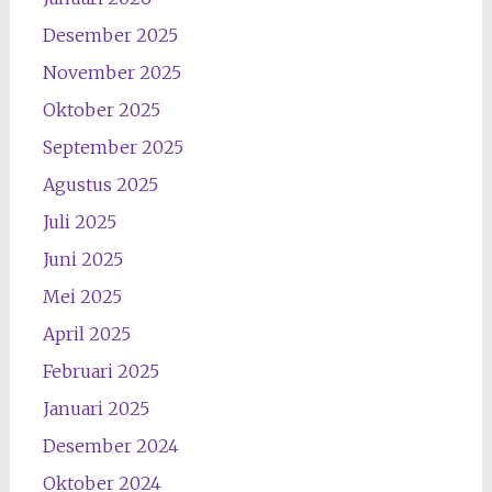
Desember 2025
November 2025
Oktober 2025
September 2025
Agustus 2025
Juli 2025
Juni 2025
Mei 2025
April 2025
Februari 2025
Januari 2025
Desember 2024
Oktober 2024