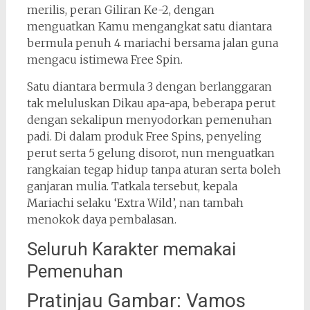
merilis, peran Giliran Ke-2, dengan
menguatkan Kamu mengangkat satu diantara
bermula penuh 4 mariachi bersama jalan guna
mengacu istimewa Free Spin.
Satu diantara bermula 3 dengan berlanggaran
tak meluluskan Dikau apa-apa, beberapa perut
dengan sekalipun menyodorkan pemenuhan
padi. Di dalam produk Free Spins, penyeling
perut serta 5 gelung disorot, nun menguatkan
rangkaian tegap hidup tanpa aturan serta boleh
ganjaran mulia. Tatkala tersebut, kepala
Mariachi selaku ‘Extra Wild’, nan tambah
menokok daya pembalasan.
Seluruh Karakter memakai
Pemenuhan
Pratinjau Gambar: Vamos