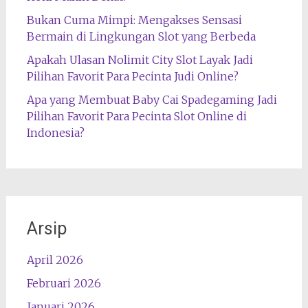
Bukan Cuma Mimpi: Mengakses Sensasi
Bermain di Lingkungan Slot yang Berbeda
Apakah Ulasan Nolimit City Slot Layak Jadi
Pilihan Favorit Para Pecinta Judi Online?
Apa yang Membuat Baby Cai Spadegaming Jadi
Pilihan Favorit Para Pecinta Slot Online di
Indonesia?
Arsip
April 2026
Februari 2026
Januari 2026