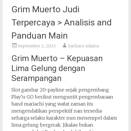
Grim Muerto Judi
Terpercaya > Analisis and
Panduan Main
September 2, 2023
Zachary Adams
Grim Muerto – Kepuasan
Lima Gelung dengan
Serampangan
Slot gambar 20-payline sejak pengembang
Play’n GO berikut menguntit pengembaraan
band mariachi yang wafat zaman itu
mengendalikan perspektif nan tersedia
seharga selaku karakter nun menempel dalam
lima gelung bergerak. Jikalau bukan