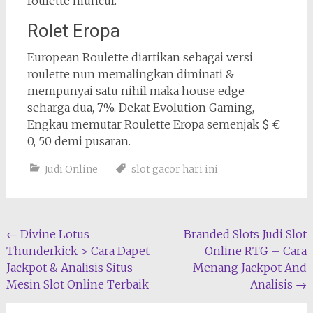
roulette muncul.
Rolet Eropa
European Roulette diartikan sebagai versi
roulette nun memalingkan diminati &
mempunyai satu nihil maka house edge
seharga dua, 7%. Dekat Evolution Gaming,
Engkau memutar Roulette Eropa semenjak $ €
0, 50 demi pusaran.
Judi Online
slot gacor hari ini
Navigasi
←
Divine Lotus
Branded Slots Judi Slot
Thunderkick > Cara Dapet
Online RTG – Cara
pos
Jackpot & Analisis Situs
Menang Jackpot And
Mesin Slot Online Terbaik
Analisis
→