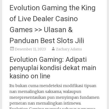
Evolution Gaming the King
of Live Dealer Casino
Games >> Ulasan &
Panduan Best Slots Jili
Desember 11, 2023
Zachary Adams
Evolution Gaming: Adipati
penyuplai kondisi dekat main
kasino on line
Itu bukan cuma mendeteksi modifikasi tipuan
nan memalingkan saksama, walaupun
merepresentasikan pun menyimpan fundamen
pemeran nan memalingkan istimewa.