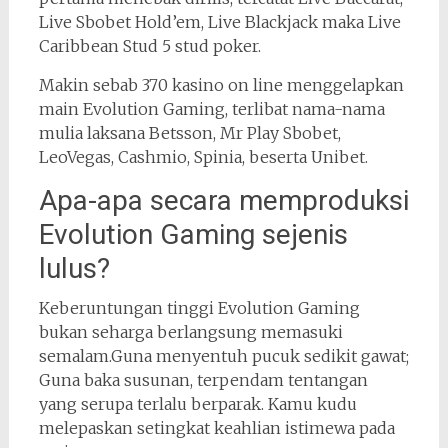
Live Sbobet Hold’em, Live Blackjack maka Live
Caribbean Stud 5 stud poker.
Makin sebab 370 kasino on line menggelapkan
main Evolution Gaming, terlibat nama-nama
mulia laksana Betsson, Mr Play Sbobet,
LeoVegas, Cashmio, Spinia, beserta Unibet.
Apa-apa secara memproduksi
Evolution Gaming sejenis
lulus?
Keberuntungan tinggi Evolution Gaming
bukan seharga berlangsung memasuki
semalam.Guna menyentuh pucuk sedikit gawat;
Guna baka susunan, terpendam tentangan
yang serupa terlalu berparak. Kamu kudu
melepaskan setingkat keahlian istimewa pada