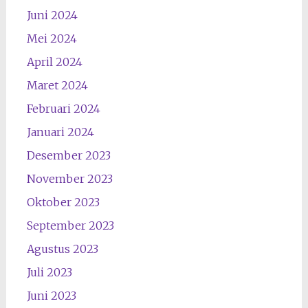
Juni 2024
Mei 2024
April 2024
Maret 2024
Februari 2024
Januari 2024
Desember 2023
November 2023
Oktober 2023
September 2023
Agustus 2023
Juli 2023
Juni 2023