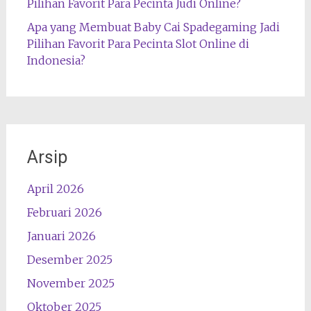
Pilihan Favorit Para Pecinta Judi Online?
Apa yang Membuat Baby Cai Spadegaming Jadi
Pilihan Favorit Para Pecinta Slot Online di
Indonesia?
Arsip
April 2026
Februari 2026
Januari 2026
Desember 2025
November 2025
Oktober 2025