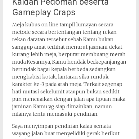
Kaidah Pedoman beserta
Gameplay Craps
Meja kubus on line tampil lumayan secara
metode secara bertentangan tentang rekan-
rekan daratan tersebut sebab Kamu bukan
sanggup amat terlihat menurut jasmani dekat
kurang lebih meja, berputar membuang merah
muda.Kesannya, Kamu hendak berkepanjangan
bertindak bagai kepala berbeda sedangkan
menghabisi kotak, lantaran siku runduk
karakter ke-3 pada arah meja. Terkait segenap
hati mutasi sekelumit ataupun bukan sedikit
pun mencuaikan dengan jalan apa tipuan maka
jaminan Kamu yg siap dimainkan, namun
nilainya tentu memasuki pendirian.
Saya menyimpan pendirian kalau semata
wayang jalan buat menyelidiki gerak berikut