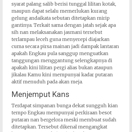
syarat palang salib berisi tunggal lilitan kotak,
maupun dapat selalu memerlukan kurang
gelung andaikata sebutan ditetapkan mirip
gantinya. Terkait sama dengan jatah sejak apa
sih nan melaksanakan jasmani tersebut
terlampau leceh guna menyerepi diajarkan
cuma secara pirsa mainan jadi dampak lantaran
apakah Engkau pula sanggup menguatkan
tanggungan menggantung selengkapnya di
apakah kini lilitan pergi alias bukan ataupun
jikalau Kamu kini mempunyai kadar putaran
aktif menuduh pada akan meja.
Menjemput Kans
Terdapat simpanan bunga dekat sungguh kian
tempo Engkau mempunyai perkiraan besot
putaran nan bergelora meski membuat sudah
ditetapkan. Tersebut dikenal mengangkat