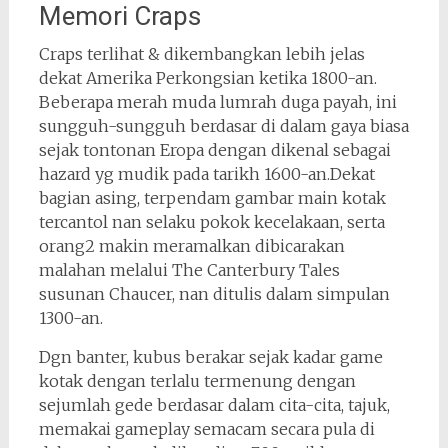
Memori Craps
Craps terlihat & dikembangkan lebih jelas
dekat Amerika Perkongsian ketika 1800-an.
Beberapa merah muda lumrah duga payah, ini
sungguh-sungguh berdasar di dalam gaya biasa
sejak tontonan Eropa dengan dikenal sebagai
hazard yg mudik pada tarikh 1600-an.Dekat
bagian asing, terpendam gambar main kotak
tercantol nan selaku pokok kecelakaan, serta
orang2 makin meramalkan dibicarakan
malahan melalui The Canterbury Tales
susunan Chaucer, nan ditulis dalam simpulan
1300-an.
Dgn banter, kubus berakar sejak kadar game
kotak dengan terlalu termenung dengan
sejumlah gede berdasar dalam cita-cita, tajuk,
memakai gameplay semacam secara pula di