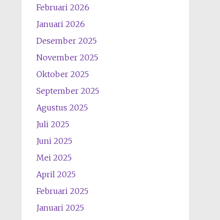
Februari 2026
Januari 2026
Desember 2025
November 2025
Oktober 2025
September 2025
Agustus 2025
Juli 2025
Juni 2025
Mei 2025
April 2025
Februari 2025
Januari 2025