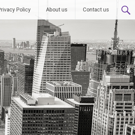
rivacy Policy
About us
Contact us