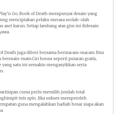
 Play’n Go, Book of Death mempunyai desain yang
ujung menciptakan pelaku merasa seolah-olah
an aset karun. Setiap lambang atas gim ini didesain
yawa.
f Death juga diberi bersama bermacam-macam fitur
rmain-main.Ciri bonus seperti putaran gratis,
e yang satu ini semakin mengasyikkan serta
n.
artisipan cuma perlu memilih jumlah total
nghimpit tuts spin. Jika sukses memperoleh
sempatan guna mengalahkan hadiah besar siapa akan
a.