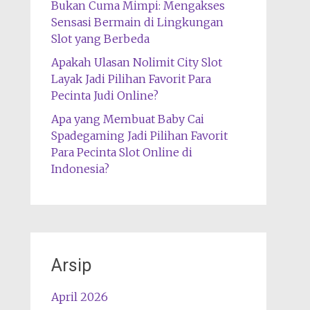
Bukan Cuma Mimpi: Mengakses
Sensasi Bermain di Lingkungan
Slot yang Berbeda
Apakah Ulasan Nolimit City Slot
Layak Jadi Pilihan Favorit Para
Pecinta Judi Online?
Apa yang Membuat Baby Cai
Spadegaming Jadi Pilihan Favorit
Para Pecinta Slot Online di
Indonesia?
Arsip
April 2026