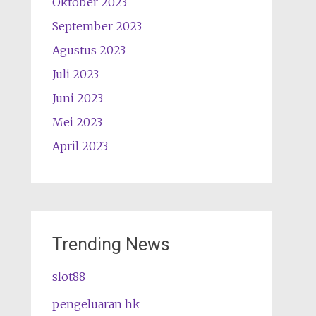
Oktober 2023
September 2023
Agustus 2023
Juli 2023
Juni 2023
Mei 2023
April 2023
Trending News
slot88
pengeluaran hk