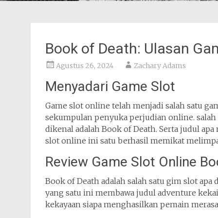
Book of Death: Ulasan Ga
Agustus 26, 2024
Zachary Adams
Menyadari Game Slot
Game slot online telah menjadi salah satu g
sekumpulan penyuka perjudian online. salah sa
dikenal adalah Book of Death. Serta judul a
slot online ini satu berhasil memikat mel
Review Game Slot Online Bo
Book of Death adalah salah satu gim slot apa 
yang satu ini membawa judul adventure keka
kekayaan siapa menghasilkan pemain merasa 