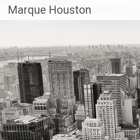
Lompat
Marque Houston
ke
konten